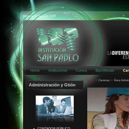
Viernes, 07 Agosto 2026
Home
Institucional
Cursos
Bachillerato
Car
Home
Carreras
Área Admin
Administración y Gtión
CONTADOR PÚBLICO