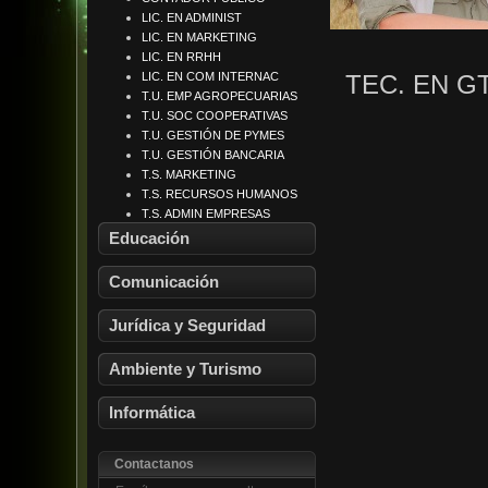
LIC. EN ADMINIST
LIC. EN MARKETING
LIC. EN RRHH
LIC. EN COM INTERNAC
TEC. EN G
T.U. EMP AGROPECUARIAS
T.U. SOC COOPERATIVAS
T.U. GESTIÓN DE PYMES
T.U. GESTIÓN BANCARIA
T.S. MARKETING
T.S. RECURSOS HUMANOS
LIC. GTIÓN INST EDUCAT
T.S. ADMIN EMPRESAS
LIC. EN COMUN INSTITUC
LIC. EDUCACIÓN FÍSICA
Educación
LIC PERIODISMO Y N M
LIC EDU CONTEX ENCIERR
LIC. EN RELAC PÚBLICAS
LIC. PSICOPEDAGOGÍA
ABOGACÍA
LIC. PUBLICIDAD
Comunicación
LIC. EN SEGURIDAD
NOTARIADO
LIC. GTIÓN AMBIENTAL
Jurídica y Seguridad
LIC. GTIÓN SEGURIDAD
LIC. HIG Y SEG LABORAL
MARTILLERO CP Y CI
LIC TURISMO
Ambiente y Turismo
LIC GTIÓN TURISMO
T.S. TURISMO
T.S. DESARR SOFTWARE
Informática
Contactanos