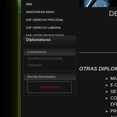
MBA
PREV Y TRATAM VIOLENCIA
D
MAESTRÍA EN RRHH
AMPARO CONSTITUCIONAL
ESP. DERECHO PROCESAL
SEGURIDAD CIUDADANA
ESP. DERECHO LABORAL
MEDIACIÓN CONFLICTOS
ESP. GTIÓN TECNOLOGÍAS
SEGURIDAD PRIV Y CORP
Diplomaturas
MANEJO DE PLAGAS
Contactanos
Escríbenos una consulta
Ubicación
OTRAS DIPLO
Recibe Novedades
MA
E-
Suscribirse
GE
CO
EF
PR