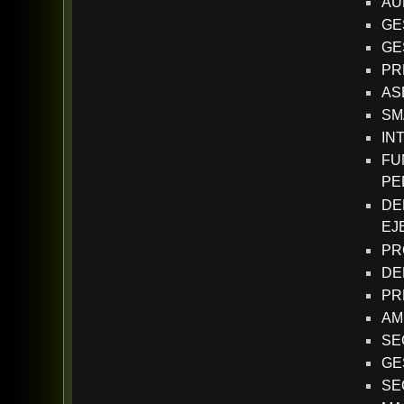
AU
GE
GE
PR
AS
SM
IN
FU
PE
DE
EJ
PR
DE
PR
AM
SE
GE
SE