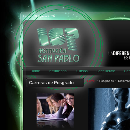
GTIÓN OMNICANAL CLIENTE
COACHING ORGANIZACIONAL
Lunes, 10 Agosto 2026
PROJECT MANAGEMENT
AUDITORÍA Y CONTABILIDAD
GTIÓN CAPITAL HUMANO
GTIÓN DEPORTIVA
PREVENCIÓN RIESG INDUST
ASESORAM FINANCIERO
Home
Institucional
Cursos
Bachillerato
Car
SMART CITIES
Home
Posgrados
Diplomat
Carreras de Posgrado
INTEGRACIÓN EDUCATIVA
FUND. UNIDAD PEDAGÓGICA
DER PROCESAL CIVIL GRAL
DER PROCESAL CIVIL ESP
PROTECC DERECHO SALUD
DERECHO PENAL