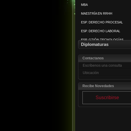
MBA
PREV Y TRATAM VIOLENCIA
MAESTRÍA EN RRHH
AMPARO CONSTITUCIONAL
ESP. DERECHO PROCESAL
SEGURIDAD CIUDADANA
ESP. DERECHO LABORAL
MEDIACIÓN CONFLICTOS
ESP. GTIÓN TECNOLOGÍAS
SEGURIDAD PRIV Y CORP
Diplomaturas
MANEJO DE PLAGAS
Contactanos
Escríbenos una consulta
Ubicación
Recibe Novedades
Suscribirse