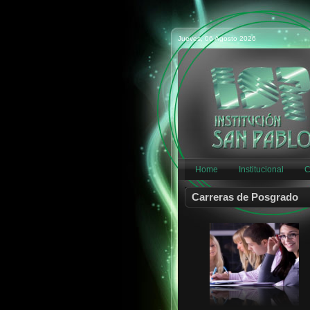
GTIÓN OMNICANAL CLIENTE
COACHING ORGANIZACIONAL
Jueves, 06 Agosto 2026
PROJECT MANAGEMENT
AUDITORÍA Y CONTABILIDAD
GTIÓN CAPITAL HUMANO
GTIÓN DEPORTIVA
PREVENCIÓN RIESG INDUST
ASESORAM FINANCIERO
Home
Institucional
C
SMART CITIES
Carreras de Posgrado
INTEGRACIÓN EDUCATIVA
FUND. UNIDAD PEDAGÓGICA
DER PROCESAL CIVIL GRAL
DER PROCESAL CIVIL ESP
PROTECC DERECHO SALUD
DERECHO PENAL