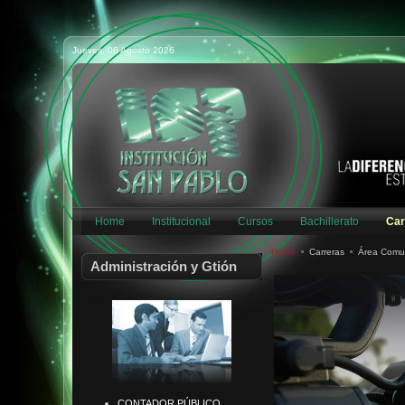
Jueves, 06 Agosto 2026
Home
Institucional
Cursos
Bachillerato
Car
Home
Carreras
Área Comu
Administración y Gtión
CONTADOR PÚBLICO