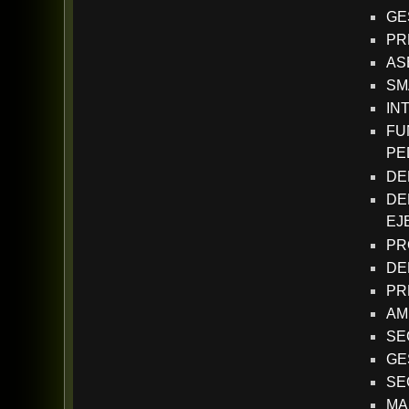
GE
PR
AS
SM
IN
FU
PE
DE
DE
EJ
PR
DE
PR
AM
SE
GE
SE
MA