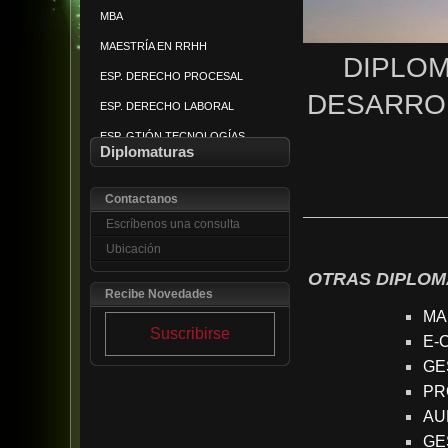
MBA
PREV Y TRATAM VIOLENCIA
MAESTRÍA EN RRHH
AMPARO CONSTITUCIONAL
DIPLOM
ESP. DERECHO PROCESAL
SEGURIDAD CIUDADANA
DESARRO
ESP. DERECHO LABORAL
MEDIACIÓN CONFLICTOS
ESP. GTIÓN TECNOLOGÍAS
SEGURIDAD PRIV Y CORP
Diplomaturas
MANEJO DE PLAGAS
Contactanos
Escríbenos una consulta
Ubicación
OTRAS DIPLO
Recibe Novedades
MA
Suscribirse
E-
GE
PR
AU
GE