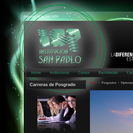
GTIÓN OMNICANAL CLIENTE
COACHING ORGANIZACIONAL
Sábado, 08 Agosto 2026
PROJECT MANAGEMENT
AUDITORÍA Y CONTABILIDAD
GTIÓN CAPITAL HUMANO
GTIÓN DEPORTIVA
PREVENCIÓN RIESG INDUST
ASESORAM FINANCIERO
Home
Institucional
Cursos
Bachillerato
Car
SMART CITIES
Home
Posgrados
Diplomat
Carreras de Posgrado
INTEGRACIÓN EDUCATIVA
FUND. UNIDAD PEDAGÓGICA
DER PROCESAL CIVIL GRAL
DER PROCESAL CIVIL ESP
PROTECC DERECHO SALUD
DERECHO PENAL