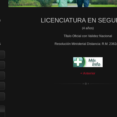
LICENCIATURA EN SEGU
S
(4 años)
Título Oficial con Validez Nacional
Resolución Ministerial Distancia: R.M. 2362
S
R
< Anterior