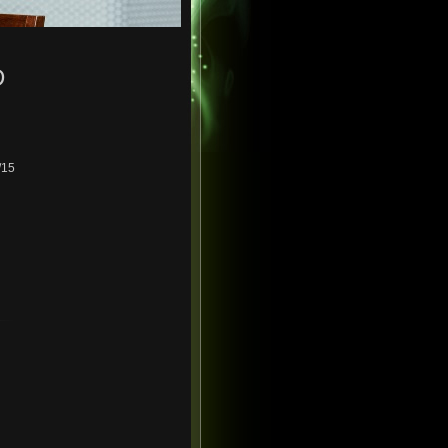
D
/15