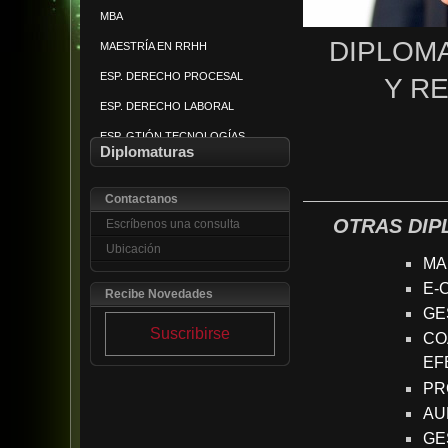
MBA
PREV Y TRATAM VIOLENCIA
DIPLOMA
MAESTRÍA EN RRHH
AMPARO CONSTITUCIONAL
ESP. DERECHO PROCESAL
Y R
SEGURIDAD CIUDADANA
ESP. DERECHO LABORAL
MEDIACIÓN CONFLICTOS
ESP. GTIÓN TECNOLOGÍAS
SEGURIDAD PRIV Y CORP
Diplomaturas
MANEJO DE PLAGAS
Contactanos
OTRAS DI
Escríbenos una consulta
Ubicación
MA
E-
Recibe Novedades
GE
Suscribirse
CO
EF
PR
AU
GE