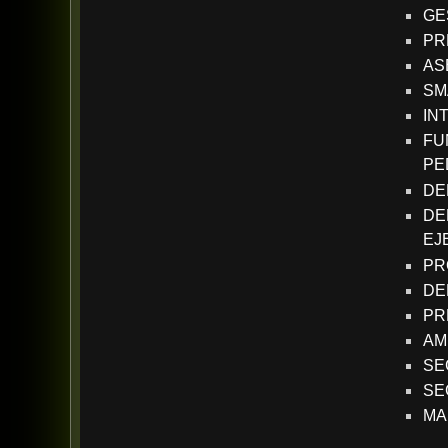
GE
PR
AS
SM
IN
FU
PE
DE
DE
EJ
PR
DE
PR
AM
SE
SE
MA