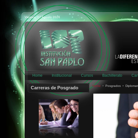
GTIÓN OMNICANAL CLIENTE
COACHING ORGANIZACIONAL
Viernes, 07 Agosto 2026
PROJECT MANAGEMENT
AUDITORÍA Y CONTABILIDAD
GTIÓN CAPITAL HUMANO
GTIÓN DEPORTIVA
PREVENCIÓN RIESG INDUST
ASESORAM FINANCIERO
Home
Institucional
Cursos
Bachillerato
Car
SMART CITIES
Home
Posgrados
Diplomat
Carreras de Posgrado
INTEGRACIÓN EDUCATIVA
FUND. UNIDAD PEDAGÓGICA
DER PROCESAL CIVIL GRAL
DER PROCESAL CIVIL ESP
PROTECC DERECHO SALUD
DERECHO PENAL